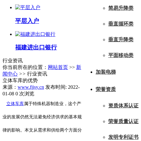
简易升降类
平层入户
垂直循环类
垂直升降类
福建进出口银行
平面移动类
行业资讯
你当前所在的位置：
网站首页
>>
新
加装电梯
闻中心
>>
行业资讯
立体车库的优势
来源：
www.fjjsy.cn
发布时间: 2022-
荣誉资质
01-08
0 次浏览
立体车库
属于特殊机器制造业，这个产
资质体系认证
业的发展仍然无法避免经济供求的基本规
荣誉质量认证
律的影响。本文从需求和供给两个方面分
发明专利证书