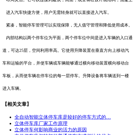
进入汽车快捷方便，用户无需转身就可以直接进入汽车。
紧凑，智能停车管理可以实现保障，无人值守管理和降低使用成本。
内部结构以两个停车位为平面，两个停车位中间是进入车辆的入口通
道，可达25层，空间利用率高。它使用升降装置在垂直方向上移动汽
车和运输的平台，并使车辆或车辆能够通过横向移动装置横向移动台
车板，从而使车辆在停车位的每一层停车。升降设备将车辆送到一楼
进入车辆。
【相关文章】
全自动智能立体停车库是较好的停车方式的…
立体停车库厂家工作原理
立体停车何影响商业的活力的原因